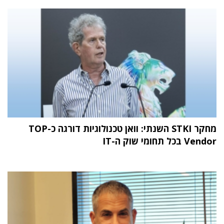
מחקר STKI השנתי: וואן טכנולוגיות דורגה כ-TOP
Vendor בכל תחומי שוק ה-IT