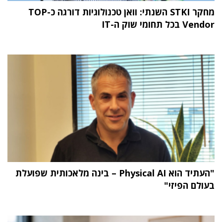
מחקר STKI השנתי: וואן טכנולוגיות דורגה כ-TOP
Vendor בכל תחומי שוק ה-IT
"העתיד הוא Physical AI – בינה מלאכותית שפועלת
בעולם הפיזי"