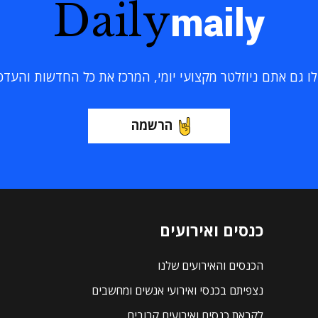
Daily
maily
 גם אתם ניוזלטר מקצועי יומי, המרכז את כל החדשות והעדכוני
הרשמה
כנסים ואירועים
הכנסים והאירועים שלנו
נצפיתם בכנסי ואירועי אנשים ומחשבים
לקראת כנסים ואירועים קרובים