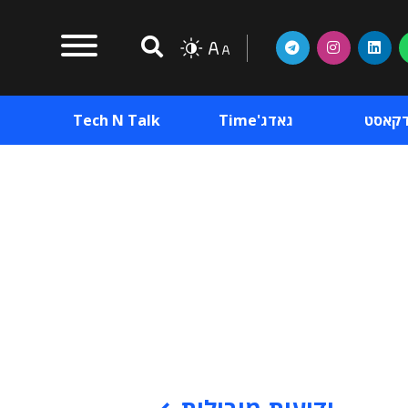
דקאסט
גאדג'Time
Tech N Talk
וכן פרסומי
תוכן פרסומי
וכן פרסומי