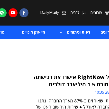
פורומים
גלריה
DailyMaily
ועים
דעות וניתוחים
היי-טק מינויים
פו
בעלי המניות של RightNow אישרו את רכישתה
ארד דולרים
ת
28/
ת
99.8% מבעלי המניות, שאוחזים ב-87% מערך החברה, נתנו
החברה לאורקל ● שירות מיחשוב הענן של