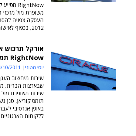
RightNow 
משופרת מול מרכזי ה
העסקה צפויה להסתי
2012, בכפוף לאישורים הרגולטוריים
אורקל תרכוש א
RightNow תמורת 1.5 מיליארד דולרים במזומן
יוסי הטוני
10/2011 16:19
שבארצות הברית, מסי
שירות משופרת מול מ
תומס קוריאן, סגן נש
באופן אגרסיבי לעבר
ללקוחות הארגוניים 