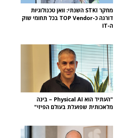
מחקר STKI השנתי: וואן טכנולוגיות
דורגה כ-TOP Vendor בכל תחומי שוק
ה-IT
"העתיד הוא Physical AI – בינה
מלאכותית שפועלת בעולם הפיזי"