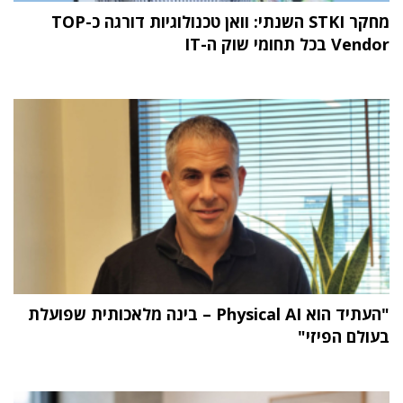
מחקר STKI השנתי: וואן טכנולוגיות דורגה כ-TOP
Vendor בכל תחומי שוק ה-IT
"העתיד הוא Physical AI – בינה מלאכותית שפועלת
בעולם הפיזי"