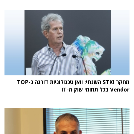
מחקר STKI השנתי: וואן טכנולוגיות דורגה כ-TOP
Vendor בכל תחומי שוק ה-IT