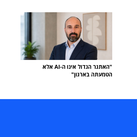
"האתגר הגדול אינו ה-AI אלא
הטמעתה בארגון"