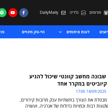
פורומים
גלריה
DailyMaily
ועים
דעות וניתוחים
היי-טק מינויים
פו
בונה מחשב קוונטי שיכול להגיע
 קיוביטים במקרר אחד
ת
14/09/2025 17:00
ת
 מבטלת את הצורך בתשתיות ענק מרובות קירורים,
עות רבות וכמויות גדולות של אנרגיה, ועשויה