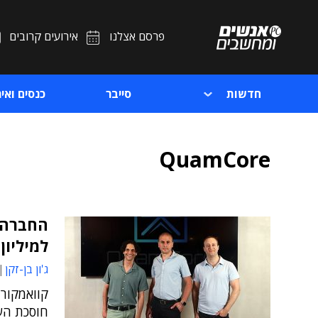
פרסם אצלנו
אירועים קרובים
חדשות
סייבר
כנסים ואיר
QuamCore
החברה ש
למיליון
ג'ון בן-זקן
קוואמקור
חוסכת השק