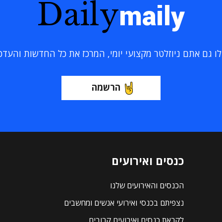
Daily
maily
 גם אתם ניוזלטר מקצועי יומי, המרכז את כל החדשות והעדכוני
הרשמה
כנסים ואירועים
הכנסים והאירועים שלנו
נצפיתם בכנסי ואירועי אנשים ומחשבים
לקראת כנסים ואירועים קרובים