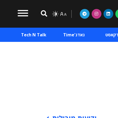
דקאסט
גאדג'Time
Tech N Talk
וכן פרסומי
תוכן פרסומי
וכן פרסומי