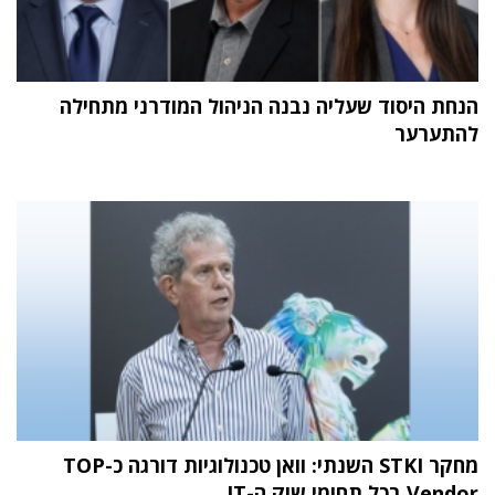
הנחת היסוד שעליה נבנה הניהול המודרני מתחילה
להתערער
מחקר STKI השנתי: וואן טכנולוגיות דורגה כ-TOP
Vendor בכל תחומי שוק ה-IT