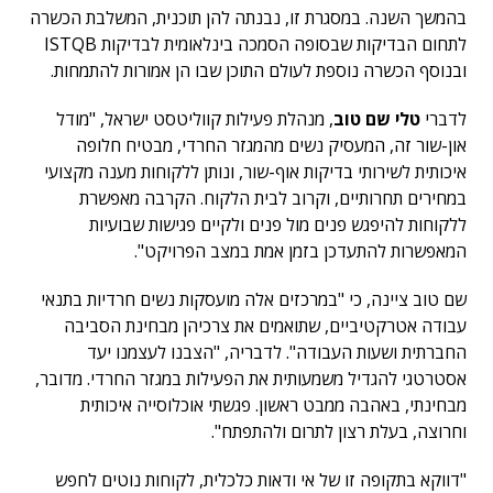
בהמשך השנה. במסגרת זו, נבנתה להן תוכנית, המשלבת הכשרה
לתחום הבדיקות שבסופה הסמכה בינלאומית לבדיקות ISTQB
ובנוסף הכשרה נוספת לעולם התוכן שבו הן אמורות להתמחות.
לדברי
טלי שם טוב
, מנהלת פעילות קווליטסט ישראל, "מודל
און-שור זה, המעסיק נשים מהמגזר החרדי, מבטיח חלופה
איכותית לשירותי בדיקות אוף-שור, ונותן ללקוחות מענה מקצועי
במחירים תחרותיים, וקרוב לבית הלקוח. הקרבה מאפשרת
ללקוחות להיפגש פנים מול פנים ולקיים פגישות שבועיות
המאפשרות להתעדכן בזמן אמת במצב הפרויקט".
שם טוב ציינה, כי "במרכזים אלה מועסקות נשים חרדיות בתנאי
עבודה אטרקטיביים, שתואמים את צרכיהן מבחינת הסביבה
החברתית ושעות העבודה". לדבריה, "הצבנו לעצמנו יעד
אסטרטגי להגדיל משמעותית את הפעילות במגזר החרדי. מדובר,
מבחינתי, באהבה ממבט ראשון. פגשתי אוכלוסייה איכותית
וחרוצה, בעלת רצון לתרום ולהתפתח".
"דווקא בתקופה זו של אי ודאות כלכלית, לקוחות נוטים לחפש