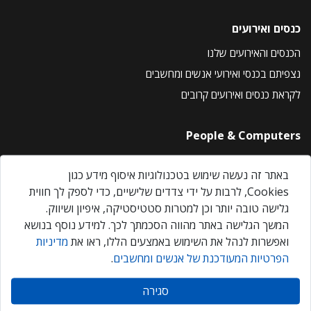
כנסים ואירועים
הכנסים והאירועים שלנו
נצפיתם בכנסי ואירועי אנשים ומחשבים
לקראת כנסים ואירועים קרובים
People & Computers
About Us
באתר זה נעשה שימוש בטכנולוגיות איסוף מידע כגון
Privacy Policy
Cookies, לרבות על ידי צדדים שלישיים, כדי לספק לך חווית
Contact Us
גלישה טובה יותר וכן למטרות סטטיסטיקה, איפיון ושיווק.
Our Events
המשך הגלישה באתר מהווה הסכמתך לכך. למידע נוסף בנושא
ואפשרות לנהל את השימוש באמצעים הללו, ראו את
מדיניות
הפרטיות המעודכנת של אנשים ומחשבים
.
אנשים ומחשבים © 2026 – כל הזכויות שמורות
סגירה
Created by