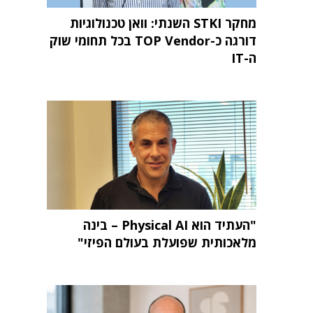
מחקר STKI השנתי: וואן טכנולוגיות
דורגה כ-TOP Vendor בכל תחומי שוק
ה-IT
"העתיד הוא Physical AI – בינה
מלאכותית שפועלת בעולם הפיזי"