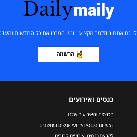
Daily
maily
 גם אתם ניוזלטר מקצועי יומי, המרכז את כל החדשות והעדכוני
הרשמה
כנסים ואירועים
הכנסים והאירועים שלנו
נצפיתם בכנסי ואירועי אנשים ומחשבים
לקראת כנסים ואירועים קרובים