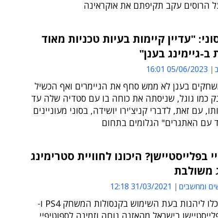
ל הרוסים עקב תקיפתם את אוקראינה
וני: "עדיין קיימות בעיות טכניות מאוד
 ב-גיימינג בענן"
ב
05/06/2023 16:01
חקים בענן לא ממש סחף את הגיימרים ואף הכשיל
ק כמו גוגל, שניסתה את כוחה בו עם סטדיה שלה עד
ו, עם זאת, לדברי קניצ'ירו יושידה, בסוני מעוניינים
 עם האתגרים" הגלומים בתחום
י בפלייסטיישן? היכונו לחוויית סטרימינג
ג משולבת
ים ומחשבים
31/03/2021 12:18
מעתה תוכלו ליהנות בעת השימוש בקנסולות המשחק PS4 ו-
ל פלייסטיישן בישראל מהאזנה נוחה וזמינה לספוטיפיי