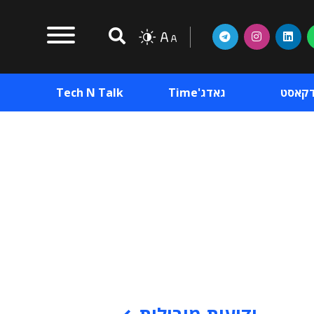
דקאסט
גאדג'Time
Tech N Talk
וכן פרסומי
תוכן פרסומי
וכן פרסומי