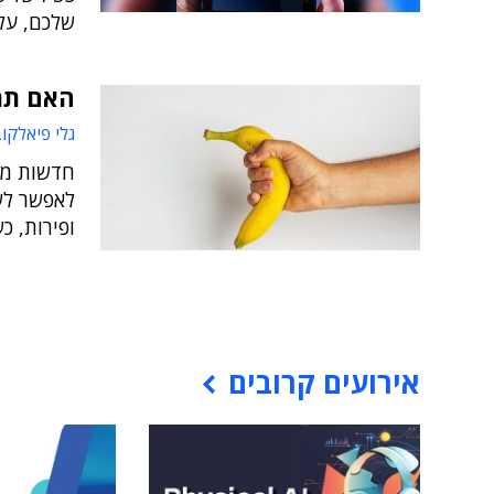
שלכם, על 
האם תרצ
גלי פיאלקו
חדשות משו
לאפשר לש
ופירות, כש
אירועים קרובים