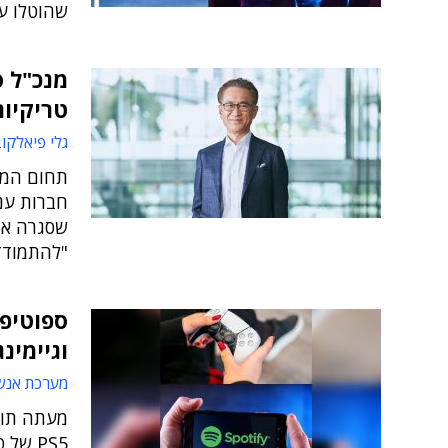
שהוטלו ע
מנכ"ל ס
טריקיות
גלי פיאלקו
תחום המש
חברות ענ
שסגרה אות
"להתמודד
ספוטיפי
וגיימינ
מערכת אנש
PS5 ש