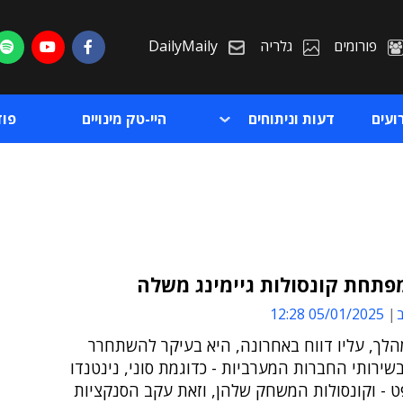
פורומים
גלריה
DailyMaily
ועים
דעות וניתוחים
היי-טק מינויים
פו
פתחת קונסולות גיימינג משלה
ב
05/01/2025 12:28
ת
לך, עליו דווח באחרונה, היא בעיקר להשתחרר
ת
ירותי החברות המערביות - כדוגמת סוני, נינטנדו
ט - וקונסולות המשחק שלהן, וזאת עקב הסנקציות