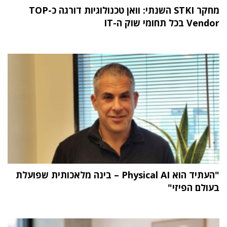
מחקר STKI השנתי: וואן טכנולוגיות דורגה כ-TOP
Vendor בכל תחומי שוק ה-IT
"העתיד הוא Physical AI – בינה מלאכותית שפועלת
בעולם הפיזי"