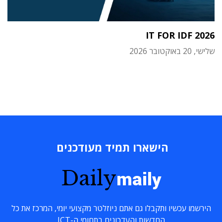
IT FOR IDF 2026
שלישי, 20 באוקטובר 2026
הישארו תמיד מעודכנים
Daily
maily
הירשמו עכשיו ותקבלו גם אתם ניוזלטר מקצועי יומי, המרכז את כל
החדשות והעדכונים בתחומי ה-ICT