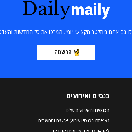
Daily
maily
 גם אתם ניוזלטר מקצועי יומי, המרכז את כל החדשות והעדכוני
הרשמה
כנסים ואירועים
הכנסים והאירועים שלנו
נצפיתם בכנסי ואירועי אנשים ומחשבים
לקראת כנסים ואירועים קרובים