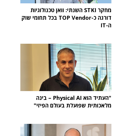
מחקר STKI השנתי: וואן טכנולוגיות
דורגה כ-TOP Vendor בכל תחומי שוק
ה-IT
"העתיד הוא Physical AI – בינה
מלאכותית שפועלת בעולם הפיזי"