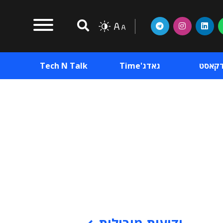
דקאסט
גאדג'Time
Tech N Talk
וכן פרסומי
תוכן פרסומי
וכן פרסומי