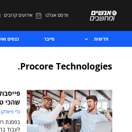
פרסם אצלנו
אירועים קרובים
חדשות
סייבר
כנסים ואיר
Procore Technologies.
פייסבוק
שהכי טו
גלי פיאלקו
בפסגת רש