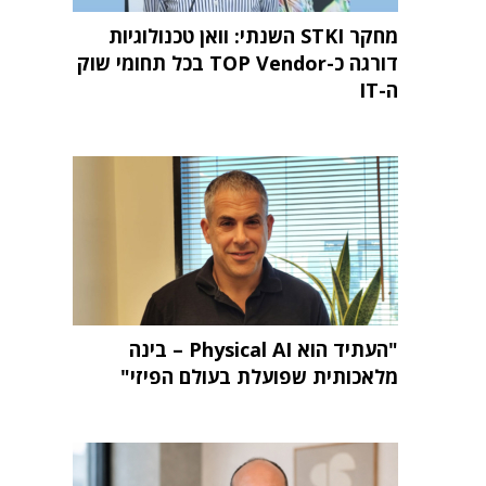
מחקר STKI השנתי: וואן טכנולוגיות
דורגה כ-TOP Vendor בכל תחומי שוק
ה-IT
"העתיד הוא Physical AI – בינה
מלאכותית שפועלת בעולם הפיזי"