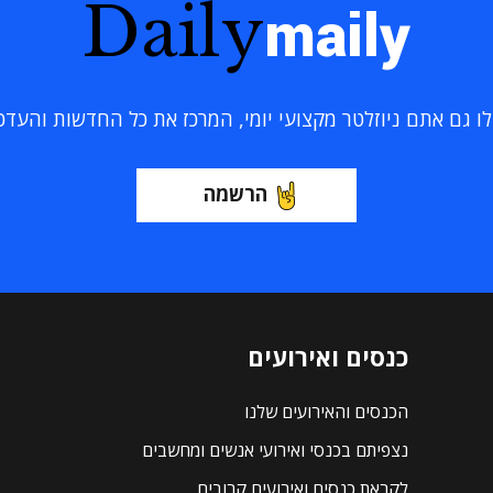
Daily
maily
 גם אתם ניוזלטר מקצועי יומי, המרכז את כל החדשות והעדכוני
הרשמה
כנסים ואירועים
הכנסים והאירועים שלנו
נצפיתם בכנסי ואירועי אנשים ומחשבים
לקראת כנסים ואירועים קרובים