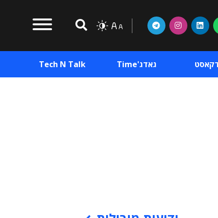
דקאסט
גאדג'Time
Tech N Talk
וכן פרסומי
תוכן פרסומי
וכן פרסומי