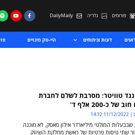
פורומים
גלריה
DailyMaily
ועים
דעות וניתוחים
היי-טק מינויים
פו
נגד טוויטר: מסרבת לשלם לחברת
של כ-200 אלף ד'
ת
ב
11/12/2022 14:32
ת
בבעלות המולטי מיליארדר אילון מאסק, לא מוכנה
ר שתי טיסות פרטיות של ראשת מחלקת השיווק