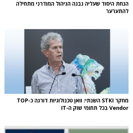
הנחת היסוד שעליה נבנה הניהול המודרני מתחילה
להתערער
מחקר STKI השנתי: וואן טכנולוגיות דורגה כ-TOP
Vendor בכל תחומי שוק ה-IT