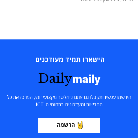
הישארו תמיד מעודכנים
Daily
maily
הירשמו עכשיו ותקבלו גם אתם ניוזלטר מקצועי יומי, המרכז את כל
החדשות והעדכונים בתחומי ה-ICT
הרשמה