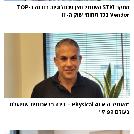
מחקר STKI השנתי: וואן טכנולוגיות דורגה כ-TOP
Vendor בכל תחומי שוק ה-IT
"העתיד הוא Physical AI – בינה מלאכותית שפועלת
בעולם הפיזי"