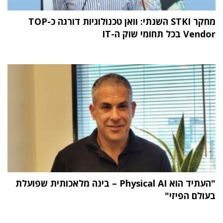
מחקר STKI השנתי: וואן טכנולוגיות דורגה כ-TOP
Vendor בכל תחומי שוק ה-IT
"העתיד הוא Physical AI – בינה מלאכותית שפועלת
בעולם הפיזי"