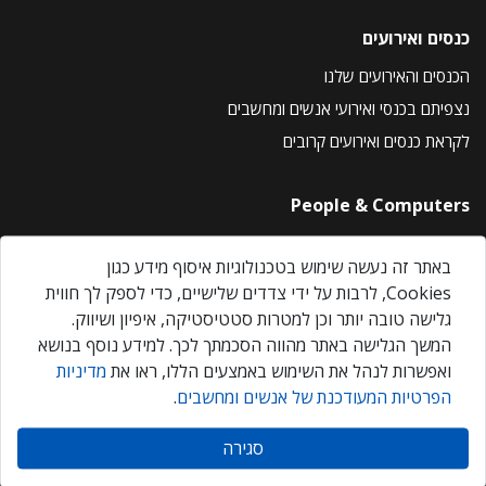
כנסים ואירועים
הכנסים והאירועים שלנו
נצפיתם בכנסי ואירועי אנשים ומחשבים
לקראת כנסים ואירועים קרובים
People & Computers
About Us
באתר זה נעשה שימוש בטכנולוגיות איסוף מידע כגון
Privacy Policy
Cookies, לרבות על ידי צדדים שלישיים, כדי לספק לך חווית
Contact Us
גלישה טובה יותר וכן למטרות סטטיסטיקה, איפיון ושיווק.
Our Events
המשך הגלישה באתר מהווה הסכמתך לכך. למידע נוסף בנושא
ואפשרות לנהל את השימוש באמצעים הללו, ראו את
מדיניות
הפרטיות המעודכנת של אנשים ומחשבים
.
אנשים ומחשבים © 2026 – כל הזכויות שמורות
סגירה
Created by