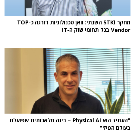
מחקר STKI השנתי: וואן טכנולוגיות דורגה כ-TOP
Vendor בכל תחומי שוק ה-IT
"העתיד הוא Physical AI – בינה מלאכותית שפועלת
בעולם הפיזי"