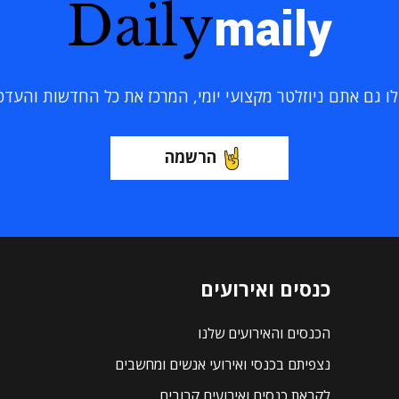
Daily
maily
 גם אתם ניוזלטר מקצועי יומי, המרכז את כל החדשות והעדכוני
הרשמה
כנסים ואירועים
הכנסים והאירועים שלנו
נצפיתם בכנסי ואירועי אנשים ומחשבים
לקראת כנסים ואירועים קרובים