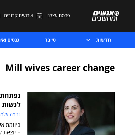
פרסם אצלנו
אירועים קרובים
חדשות
סייבר
כנסים ואיר
Mill wives career change
נפתחת 
לנשות ה
נחמה אלמו
ביוזמת אל
– יוצאת ל