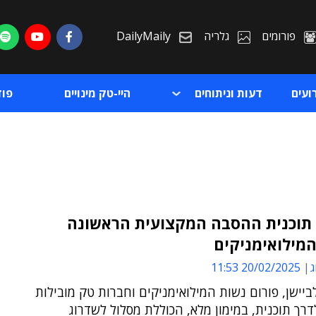
פורומים
גלריה
DailyMaily
ועים
דעות וניתוחים
היי-טק מינויים
פו
תוכנית ההסבה המקצועית הראשונה
מילואימניקים
ת
ג
20/02/2025 11:53
ת
ביישן, פורום נשות המילואימניקים וחברות טק מובילות
דרך תוכנית, במימון מלא, הכוללת מסלול לשדרוג