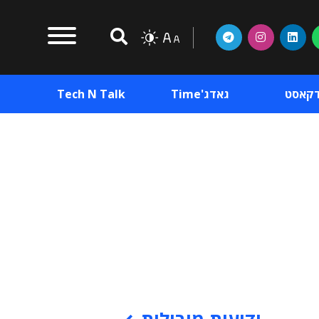
דקאסט
גאדג'Time
Tech N Talk
וכן פרסומי
תוכן פרסומי
וכן פרסומי