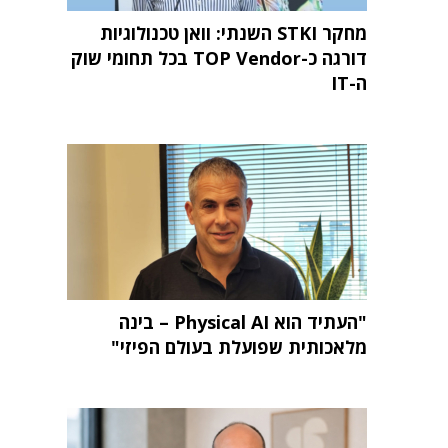
מחקר STKI השנתי: וואן טכנולוגיות
דורגה כ-TOP Vendor בכל תחומי שוק
ה-IT
"העתיד הוא Physical AI – בינה
מלאכותית שפועלת בעולם הפיזי"