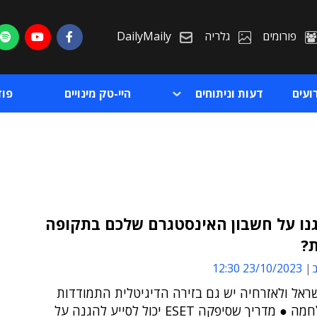
פורומים
גלריה
DailyMaily
ועים
דעות וניתוחים
היי-טק מינויים
פו
נו על חשבון האינסטגרם שלכם בתקופה
ת?
ת
ב
23/10/2023 12:30
ת
שראל ולאזרחיה יש גם בזירה הדיגיטלית התמודדות
בעת המלחמה ● מדריך שסיפקה ESET יכול לסייע להגנה על