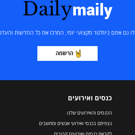
Daily
maily
 גם אתם ניוזלטר מקצועי יומי, המרכז את כל החדשות והעדכוני
הרשמה
כנסים ואירועים
הכנסים והאירועים שלנו
נצפיתם בכנסי ואירועי אנשים ומחשבים
לקראת כנסים ואירועים קרובים