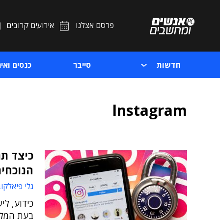
פרסם אצלנו
אירועים קרובים
חדשות
סייבר
כנסים ואיר
lnstagram
כיצד תג
הנוכחי
גלי פיאלקו
כידוע, לי