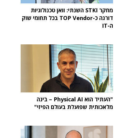
מחקר STKI השנתי: וואן טכנולוגיות
דורגה כ-TOP Vendor בכל תחומי שוק
ה-IT
"העתיד הוא Physical AI – בינה
מלאכותית שפועלת בעולם הפיזי"