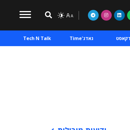
דקאסט
גאדג'Time
Tech N Talk
וכן פרסומי
תוכן פרסומי
וכן פרסומי