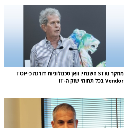
מחקר STKI השנתי: וואן טכנולוגיות דורגה כ-TOP
Vendor בכל תחומי שוק ה-IT