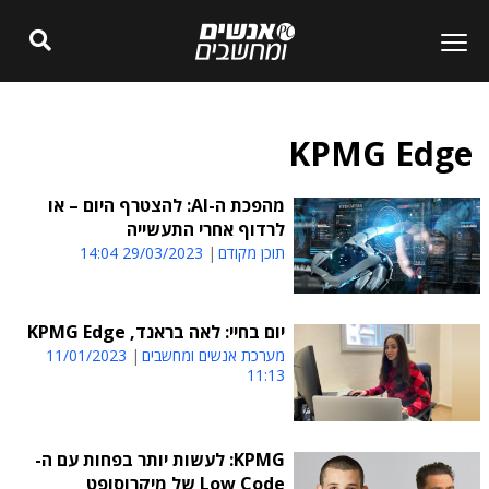
KPMG Edge
מהפכת ה-AI: להצטרף היום – או
לרדוף אחרי התעשייה
תוכן מקודם
29/03/2023 14:04
יום בחיי: לאה בראנד, KPMG Edge
מערכת אנשים ומחשבים
11/01/2023
11:13
KPMG: לעשות יותר בפחות עם ה-
Low Code של מיקרוסופט