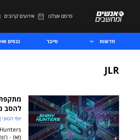
פרסם אצלנו
אירועים קרובים
חדשות
סייבר
כנסים ואיר
JLR
להסב נז
יוסי הטוני
מאז - רוו