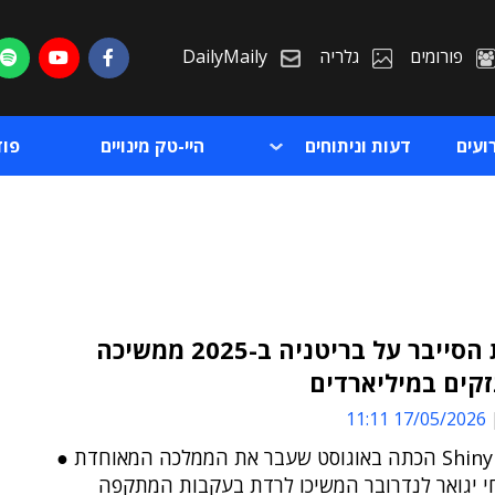
פורומים
גלריה
DailyMaily
ועים
דעות וניתוחים
היי-טק מינויים
פו
מתקפת הסייבר על בריטניה ב-2025 ממשיכה
קים במיליארדים
ת
17/05/2026 11:11
ת
ShinyHunters הכתה באוגוסט שעבר את הממלכה המאוחדת ●
חי יגואר לנדרובר המשיכו לרדת בעקבות המתקפה