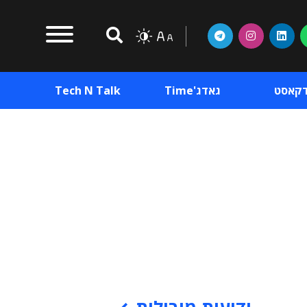
דקאסט
גאדג'Time
Tech N Talk
וכן פרסומי
תוכן פרסומי
וכן פרסומי