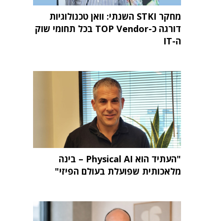
מחקר STKI השנתי: וואן טכנולוגיות
דורגה כ-TOP Vendor בכל תחומי שוק
ה-IT
"העתיד הוא Physical AI – בינה
מלאכותית שפועלת בעולם הפיזי"