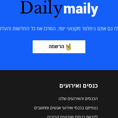
Daily
maily
 גם אתם ניוזלטר מקצועי יומי, המרכז את כל החדשות והעדכוני
הרשמה
כנסים ואירועים
הכנסים והאירועים שלנו
נצפיתם בכנסי ואירועי אנשים ומחשבים
לקראת כנסים ואירועים קרובים