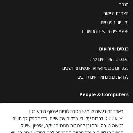
הנמר
הצהרת נגישות
מדיניות הפרטיות
אפליקציה אנשים ומחשבים
כנסים ואירועים
הכנסים והאירועים שלנו
נצפיתם בכנסי ואירועי אנשים ומחשבים
לקראת כנסים ואירועים קרובים
People & Computers
About Us
באתר זה נעשה שימוש בטכנולוגיות איסוף מידע כגון
Privacy Policy
Cookies, לרבות על ידי צדדים שלישיים, כדי לספק לך חווית
Contact Us
גלישה טובה יותר וכן למטרות סטטיסטיקה, איפיון ושיווק.
Our Events
המשך הגלישה באתר מהווה הסכמתך לכך. למידע נוסף בנושא