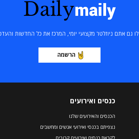
Daily
maily
 גם אתם ניוזלטר מקצועי יומי, המרכז את כל החדשות והעדכוני
הרשמה
כנסים ואירועים
הכנסים והאירועים שלנו
נצפיתם בכנסי ואירועי אנשים ומחשבים
לקראת כנסים ואירועים קרובים