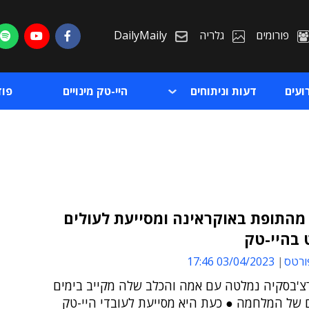
פורומים
גלריה
DailyMaily
ועים
דעות וניתוחים
היי-טק מינויים
פו
מהתופת באוקראינה ומסייעת לעולים
 בהיי-טק
ת
ורטס
03/04/2023 17:46
ת
רצ'בסקיה נמלטה עם אמה והכלב שלה מקייב בימים
 של המלחמה ● כעת היא מסייעת לעובדי היי-טק