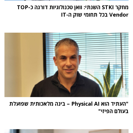
מחקר STKI השנתי: וואן טכנולוגיות דורגה כ-TOP
Vendor בכל תחומי שוק ה-IT
"העתיד הוא Physical AI – בינה מלאכותית שפועלת
בעולם הפיזי"