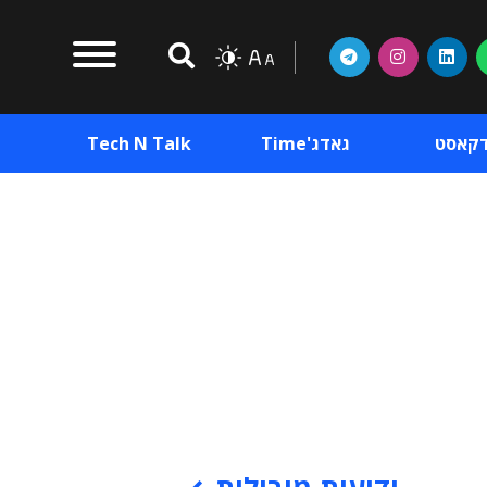
דקאסט
גאדג'Time
Tech N Talk
וכן פרסומי
תוכן פרסומי
וכן פרסומי