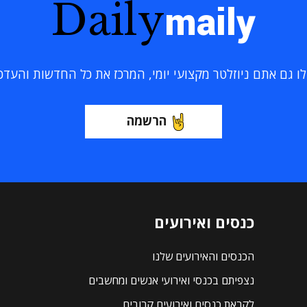
Daily
maily
 גם אתם ניוזלטר מקצועי יומי, המרכז את כל החדשות והעדכוני
הרשמה
כנסים ואירועים
הכנסים והאירועים שלנו
נצפיתם בכנסי ואירועי אנשים ומחשבים
לקראת כנסים ואירועים קרובים