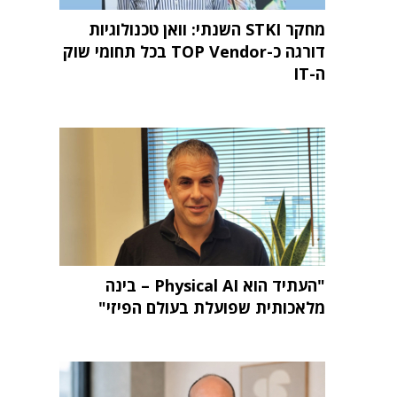
מחקר STKI השנתי: וואן טכנולוגיות
דורגה כ-TOP Vendor בכל תחומי שוק
ה-IT
"העתיד הוא Physical AI – בינה
מלאכותית שפועלת בעולם הפיזי"