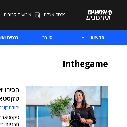
פרסם אצלנו
אירועים קרובים
חדשות
סייבר
כנסים ואיר
Inthegame
טקסטא
יהודה קונפ
תכניות בי