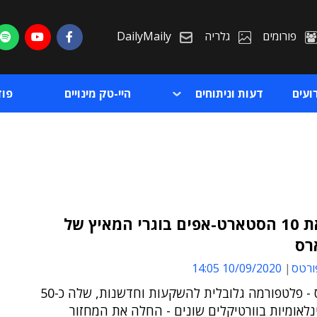
פורומים
גלריה
DailyMaily
ועים
דעות וניתוחים
היי-טק מינויים
פו
הכירו את 10 הסטארט-אפים בוגרי המאיץ של
רס
ת
ורטס
10/09/2020 14:05
ת
טקסטארס - פלטפורמה גלובלית להשקעות וחדשנות, שלה כ-50
נלאומיות בוורטיקלים שונים - החלה את המחזור