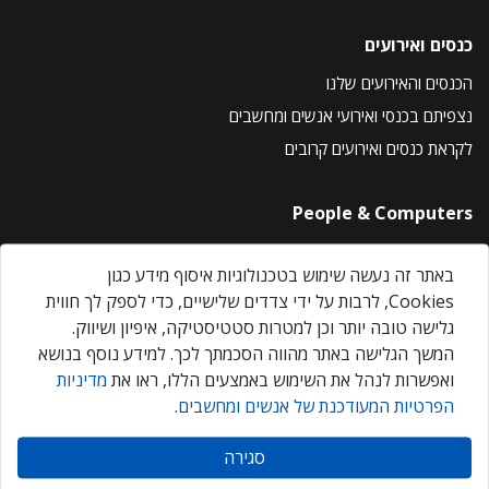
כנסים ואירועים
הכנסים והאירועים שלנו
נצפיתם בכנסי ואירועי אנשים ומחשבים
לקראת כנסים ואירועים קרובים
People & Computers
About Us
באתר זה נעשה שימוש בטכנולוגיות איסוף מידע כגון
Privacy Policy
Cookies, לרבות על ידי צדדים שלישיים, כדי לספק לך חווית
Contact Us
גלישה טובה יותר וכן למטרות סטטיסטיקה, איפיון ושיווק.
Our Events
המשך הגלישה באתר מהווה הסכמתך לכך. למידע נוסף בנושא
ואפשרות לנהל את השימוש באמצעים הללו, ראו את
מדיניות
הפרטיות המעודכנת של אנשים ומחשבים
.
אנשים ומחשבים © 2026 – כל הזכויות שמורות
סגירה
Created by