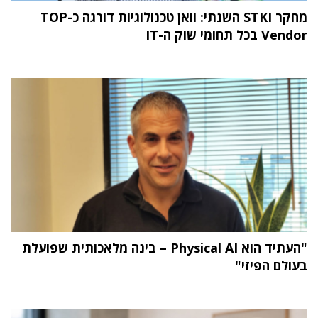
מחקר STKI השנתי: וואן טכנולוגיות דורגה כ-TOP
Vendor בכל תחומי שוק ה-IT
"העתיד הוא Physical AI – בינה מלאכותית שפועלת
בעולם הפיזי"