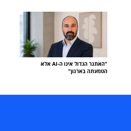
"האתגר הגדול אינו ה-AI אלא
הטמעתה בארגון"