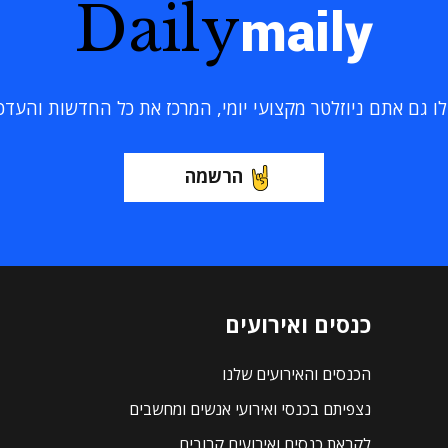
Daily
maily
 גם אתם ניוזלטר מקצועי יומי, המרכז את כל החדשות והעדכוני
הרשמה
כנסים ואירועים
הכנסים והאירועים שלנו
נצפיתם בכנסי ואירועי אנשים ומחשבים
לקראת כנסים ואירועים קרובים