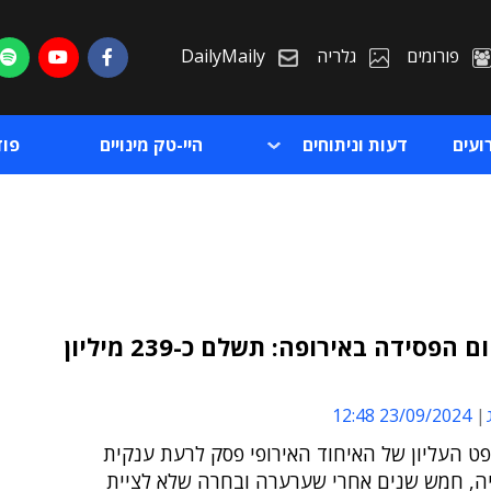
פורומים
גלריה
DailyMaily
ועים
דעות וניתוחים
היי-טק מינויים
פו
קוואלקום הפסידה באירופה: תשלם כ-239 מיליון
ת
23/09/2024 12:48
ת
ט העליון של האיחוד האירופי פסק לרעת ענקית
יה, חמש שנים אחרי שערערה ובחרה שלא לציית