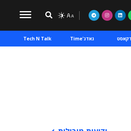
דקאסט
גאדג'Time
Tech N Talk
וכן פרסומי
תוכן פרסומי
וכן פרסומי