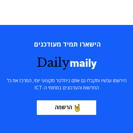
הישארו תמיד מעודכנים
Daily
maily
הירשמו עכשיו ותקבלו גם אתם ניוזלטר מקצועי יומי, המרכז את כל
החדשות והעדכונים בתחומי ה-ICT
הרשמה