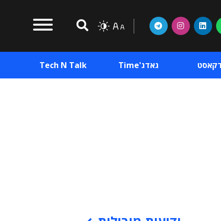
דקאסט
גאדג'Time
Tech N Talk
וכן פרסומי
תוכן פרסומי
וכן פרסומי