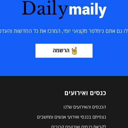
Daily
maily
 גם אתם ניוזלטר מקצועי יומי, המרכז את כל החדשות והעדכוני
הרשמה
כנסים ואירועים
הכנסים והאירועים שלנו
נצפיתם בכנסי ואירועי אנשים ומחשבים
לקראת כנסים ואירועים קרובים