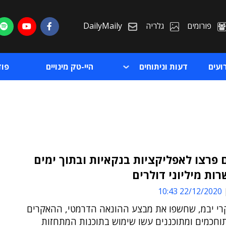
פורומים
גלריה
DailyMaily
ועים
דעות וניתוחים
היי-טק מינויים
פו
פרצו לאפליקציות בנקאיות ובתוך ימים
רות מיליוני דולרים
ת
22/12/2020 10:43
ת
קרי יבמ, שחשפו את מבצע ההונאה הדרמטי, ההאקרים
וחכמים ומתוכננים עשו שימוש בתוכנות המתחזות