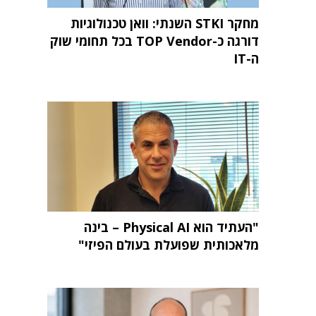
מחקר STKI השנתי: וואן טכנולוגיות
דורגה כ-TOP Vendor בכל תחומי שוק
ה-IT
"העתיד הוא Physical AI – בינה
מלאכותית שפועלת בעולם הפיזי"