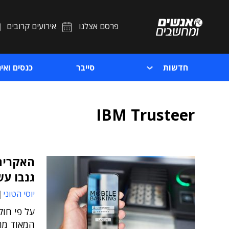
פרסם אצלנו
אירועים קרובים
חדשות
סייבר
כנסים ואיר
IBM Trusteer
האקרים 
גנבו עש
יוסי הטוני
על פי חו
המאוד מת