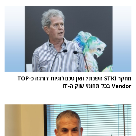
מחקר STKI השנתי: וואן טכנולוגיות דורגה כ-TOP
Vendor בכל תחומי שוק ה-IT