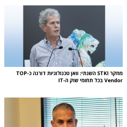
מחקר STKI השנתי: וואן טכנולוגיות דורגה כ-TOP
Vendor בכל תחומי שוק ה-IT