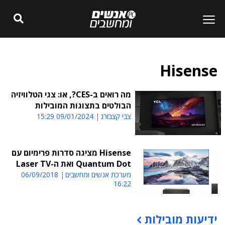
Hisense
מה רואים ב-CES?, או: צגי הטלוויזיה
הבולטים בתצוגות המובילות
צבי קצבורג
09/01/2024 15:29
Hisense מציגה סדרות פרימיום עם
Quantum Dot ואת ה-Laser TV
מערכת אנשים ומחשבים
06/09/2018
16:22
ידיעות מובילות
תוכן פרסומי