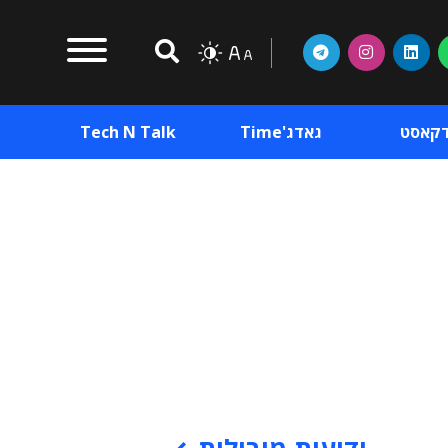
דקאסט
גאדג'Time
Tech N Talk
וכן פרסומי
תוכן פרסומי
וכן פרסומי