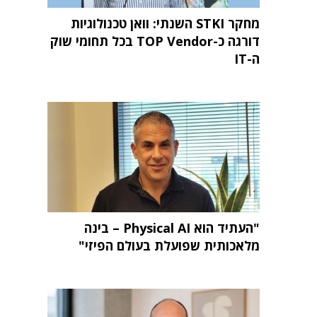
מחקר STKI השנתי: וואן טכנולוגיות
דורגה כ-TOP Vendor בכל תחומי שוק
ה-IT
"העתיד הוא Physical AI – בינה
מלאכותית שפועלת בעולם הפיזי"