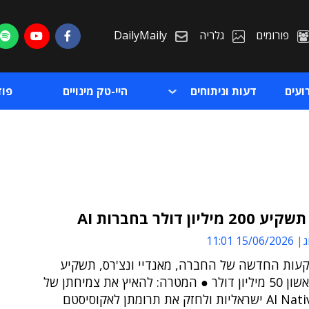
פורומים
גלריה
DailyMaily
ועים
דעות וניתוחים
היי-טק מינויים
פו
יליון דולר בחברות AI
ג
15/06/2026 11:01
ת
עות החדשה של החברה, מאנדיי ונצ'רס, תשקיע
ת
בשלב הראשון 50 מיליון דולר ● המטרה: להאיץ את צמיחתן של
חברות AI Native ישראליות ולחזק את תרומתן לאקוסיסטם