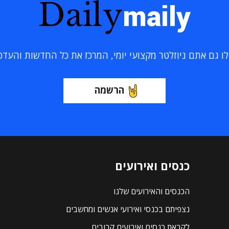
Daily
maily
 גם אתם ניוזלטר מקצועי יומי, המרכז את כל החדשות והעדכוני
הרשמה
כנסים ואירועים
הכנסים והאירועים שלנו
נצפיתם בכנסי ואירועי אנשים ומחשבים
לקראת כנסים ואירועים קרובים