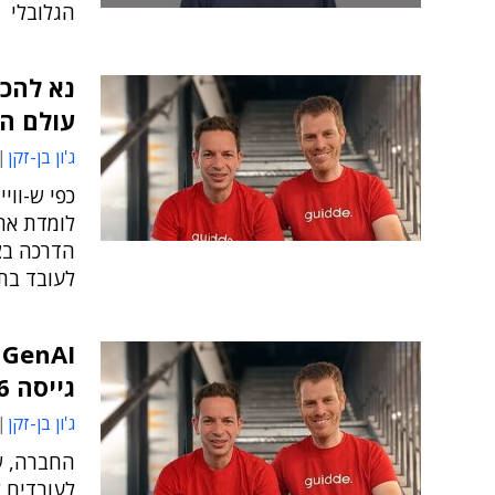
הגלובלי
נא להכי
עולם ה
ג'ון בן-זקן
כפי ש-ווי
לומדת את 
הדרכה בצו
לעובד בת
I
גייסה 11.6 מיליון דולר
ג'ון בן-זקן
החברה, ש
לעובדים ל