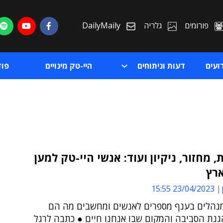
פורומים
גלריה
DailyMaily
ועים
דעות וניתוחים
היי-טק מינויים
פו
, מחזור, ניקיון ועוד: אנשי היי-טק למען
ארץ
ת
23/04/2023 15:55
ת
מנהלים בענף מספרים לאנשים ומחשבים מה הם
גנת הסביבה והמקום שבו אנחנו חיים ● כתבה לרגל