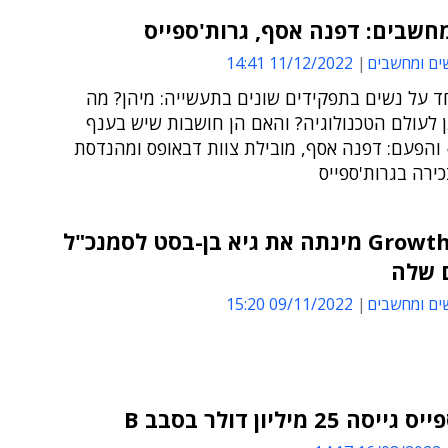
חשבים: דפנה אסף, גרות'ספייס
ים ומחשבים
11/12/2022 14:41
ד על נשים בתפקידים שונים בתעשייה: מיהן? מה
 לעולם הטכנולוגיה? והאם הן חושבות שיש בענף
 והפעם: דפנה אסף, מובילת צוות דבאופס ומהנדסת
ירה בגרות'ספייס
GrowthSpace מינתה את גיא בן-בסט לסמנכ"ל
 שלה
ים ומחשבים
09/11/2022 15:20
ה 25 מיליון דולר בסבב B