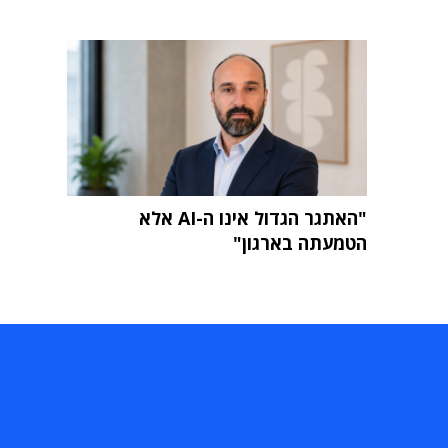
"האתגר הגדול אינו ה-AI אלא
הטמעתה בארגון"