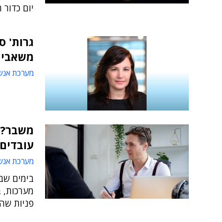
יום כדור 
גרות' ס
משאבי 
מערכת אנש
משבר? ק
עובדים
מערכת אנש
בימים שב
מערכות, ב
פניות שה