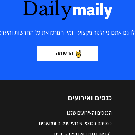
Daily
maily
 גם אתם ניוזלטר מקצועי יומי, המרכז את כל החדשות והעדכוני
הרשמה
כנסים ואירועים
הכנסים והאירועים שלנו
נצפיתם בכנסי ואירועי אנשים ומחשבים
לקראת כנסים ואירועים קרובים