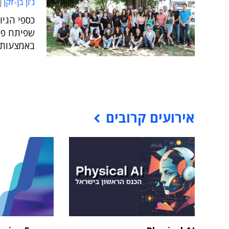
ג'ון בן-זקן
כספי הגי
שפיתח פל
באמצעות 
אירועים קרובים