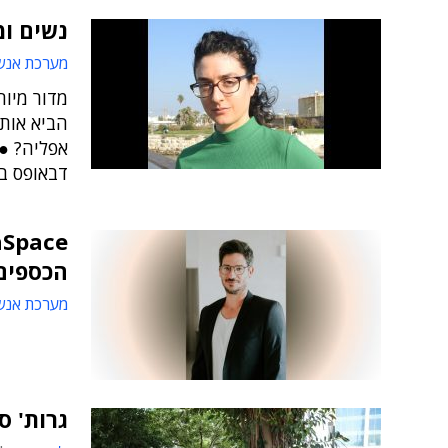
נשים ומ
מערכת אנש
מדור מיוח
הביא אותן
אפליה? ●
דבאופס בכ
הכספים
מערכת אנש
גרות' ספייס גייס