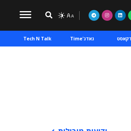
דקאסט
גאדג'Time
Tech N Talk
וכן פרסומי
תוכן פרסומי
וכן פרסומי