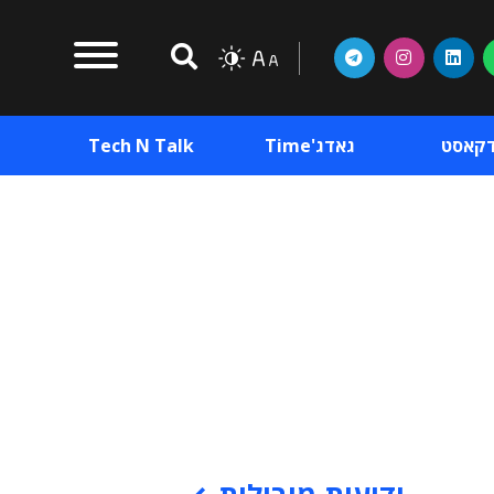
דקאסט
גאדג'Time
Tech N Talk
וכן פרסומי
תוכן פרסומי
וכן פרסומי