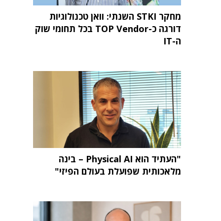
מחקר STKI השנתי: וואן טכנולוגיות
דורגה כ-TOP Vendor בכל תחומי שוק
ה-IT
"העתיד הוא Physical AI – בינה
מלאכותית שפועלת בעולם הפיזי"