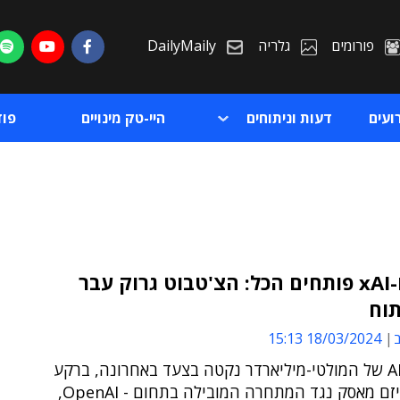
פורומים
גלריה
DailyMaily
ועים
דעות וניתוחים
היי-טק מינויים
פו
מאסק ו-xAI פותחים הכל: הצ'טבוט גרוק עבר
תוח
ת
ב
18/03/2024 15:13
ת
חברת ה-AI של המולטי-מיליארדר נקטה בצעד באחרונה, ברקע
תביעה שיזם מאסק נגד המתחרה המובילה בתחום - OpenAI,