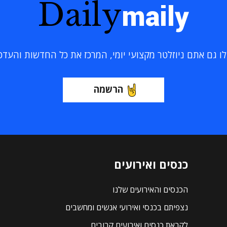
Daily
maily
 גם אתם ניוזלטר מקצועי יומי, המרכז את כל החדשות והעדכוני
הרשמה
כנסים ואירועים
הכנסים והאירועים שלנו
נצפיתם בכנסי ואירועי אנשים ומחשבים
לקראת כנסים ואירועים קרובים