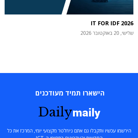
IT FOR IDF 2026
שלישי, 20 באוקטובר 2026
הישארו תמיד מעודכנים
Daily
maily
הירשמו עכשיו ותקבלו גם אתם ניוזלטר מקצועי יומי, המרכז את כל