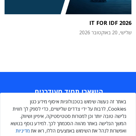
IT FOR IDF 2026
שלישי, 20 באוקטובר 2026
הישארו תמיד מעודכנים
באתר זה נעשה שימוש בטכנולוגיות איסוף מידע כגון
Daily
maily
Cookies, לרבות על ידי צדדים שלישיים, כדי לספק לך חווית
גלישה טובה יותר וכן למטרות סטטיסטיקה, איפיון ושיווק.
המשך הגלישה באתר מהווה הסכמתך לכך. למידע נוסף בנושא
הירשמו עכשיו ותקבלו גם אתם ניוזלטר מקצועי יומי, המרכז את כל
ואפשרות לנהל את השימוש באמצעים הללו, ראו את
מדיניות