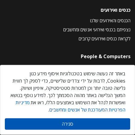
כנסים ואירועים
הכנסים והאירועים שלנו
נצפיתם בכנסי ואירועי אנשים ומחשבים
לקראת כנסים ואירועים קרובים
People & Computers
About Us
באתר זה נעשה שימוש בטכנולוגיות איסוף מידע כגון
Privacy Policy
Cookies, לרבות על ידי צדדים שלישיים, כדי לספק לך חווית
Contact Us
גלישה טובה יותר וכן למטרות סטטיסטיקה, איפיון ושיווק.
Our Events
המשך הגלישה באתר מהווה הסכמתך לכך. למידע נוסף בנושא
ואפשרות לנהל את השימוש באמצעים הללו, ראו את
מדיניות
הפרטיות המעודכנת של אנשים ומחשבים
.
אנשים ומחשבים © 2026 – כל הזכויות שמורות
סגירה
Created by