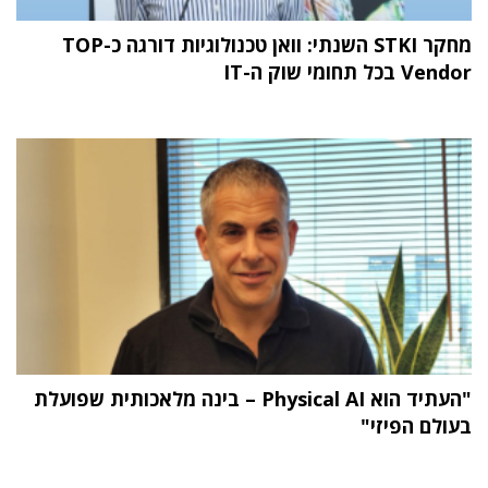
מחקר STKI השנתי: וואן טכנולוגיות דורגה כ-TOP
Vendor בכל תחומי שוק ה-IT
"העתיד הוא Physical AI – בינה מלאכותית שפועלת
בעולם הפיזי"