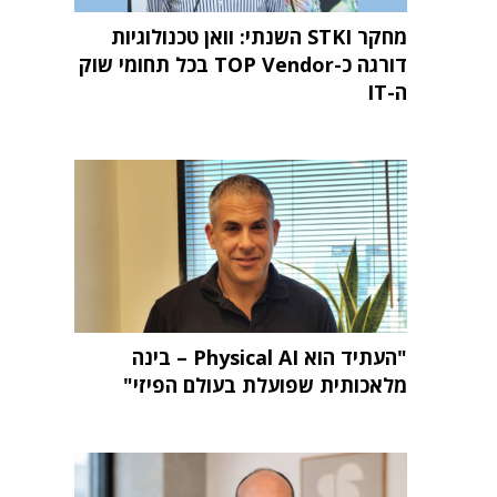
מחקר STKI השנתי: וואן טכנולוגיות
דורגה כ-TOP Vendor בכל תחומי שוק
ה-IT
"העתיד הוא Physical AI – בינה
מלאכותית שפועלת בעולם הפיזי"