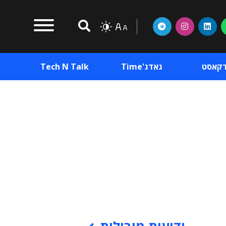
דקאסט
גאדג'Time
Tech N Talk
וכן פרסומי
תוכן פרסומי
וכן פרסומי