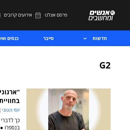
פרסם אצלנו
אירועים קרובים
חדשות
סייבר
כנסים ואיר
G2
"ארגוני
בחוויי
יוסי הטוני
כך לדברי 
בנספרו ●