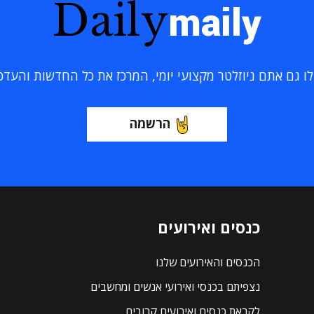
Daily
maily
 גם אתם ניוזלטר מקצועי יומי, המרכז את כל החדשות והעדכוני
הרשמה
כנסים ואירועים
הכנסים והאירועים שלנו
נצפיתם בכנסי ואירועי אנשים ומחשבים
לקראת כנסים ואירועים קרובים