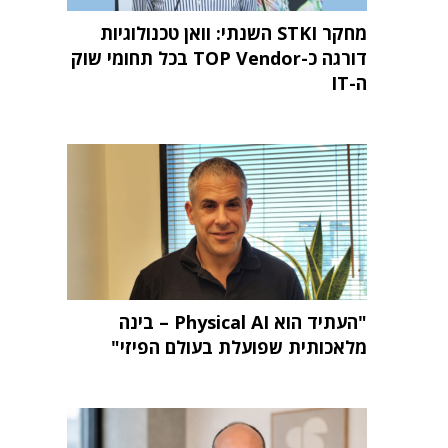
מחקר STKI השנתי: וואן טכנולוגיות
דורגה כ-TOP Vendor בכל תחומי שוק
ה-IT
"העתיד הוא Physical AI – בינה
מלאכותית שפועלת בעולם הפיזי"