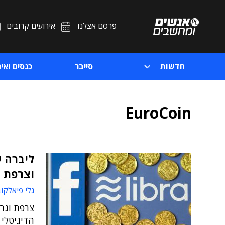
פרסם אצלנו
אירועים קרובים
חדשות
סייבר
כנסים ואיר
EuroCoin
ליברה ש
וצרפת ו
גלי פיאלקו
צרפת וגר
הדיגיטלי