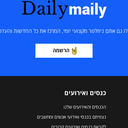
Daily
maily
 גם אתם ניוזלטר מקצועי יומי, המרכז את כל החדשות והעדכוני
הרשמה
כנסים ואירועים
הכנסים והאירועים שלנו
נצפיתם בכנסי ואירועי אנשים ומחשבים
לקראת כנסים ואירועים קרובים