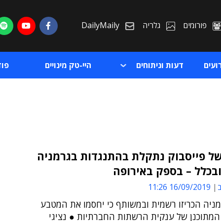
פורומים
גלריה
DailyMaily
ועים
דעות וניתוחים
היי-טק מינויים
פו
ל פייסבוק נתקלת בהתנגדות בגרמניה
בכלל – בספק באירופה
ת
ב
16/09/2019 11:26
ת
מניה הכריזו רשמית ובמשותף כי יחסמו את המטבע
 המתוכנן של ענקית הרשתות החברתיות ● נציגי