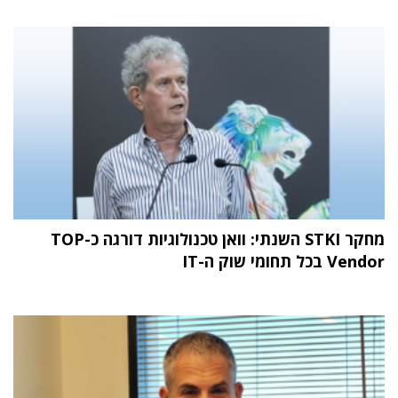
מחקר STKI השנתי: וואן טכנולוגיות דורגה כ-TOP
Vendor בכל תחומי שוק ה-IT