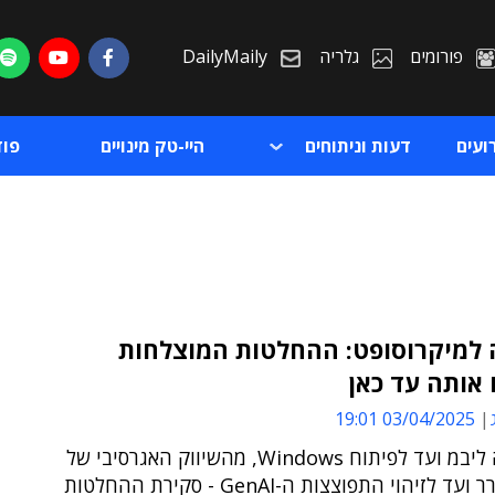
פורומים
גלריה
DailyMaily
ועים
דעות וניתוחים
היי-טק מינויים
פו
נה למיקרוסופט: ההחלטות המוצלחות
אותה עד כאן
ת
03/04/2025 19:01
ת
מהחבירה ליבמ ועד לפיתוח Windows, מהשיווק האגרסיבי של
האקספלורר ועד לזיהוי התפוצצות ה-GenAI - סקירת ההחלטות