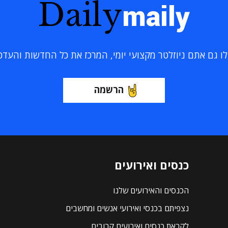
Daily
maily
 גם אתם ניוזלטר מקצועי יומי, המרכז את כל החדשות והעדכוני
הרשמה
כנסים ואירועים
הכנסים והאירועים שלנו
נצפיתם בכנסי ואירועי אנשים ומחשבים
לקראת כנסים ואירועים קרובים