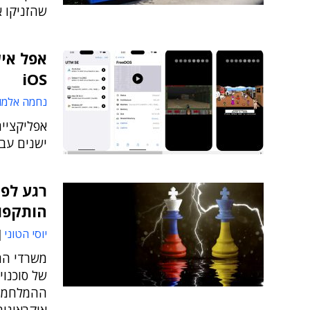
שהזניקו 
אפל אי
iOS
נחמה אלמו
ישנים עבור Windows, Mac OS 9 ו-Linux במכ
רגע לפ
הותקפו,
יוסי הטוני
משרדי הה
של סוכנוי