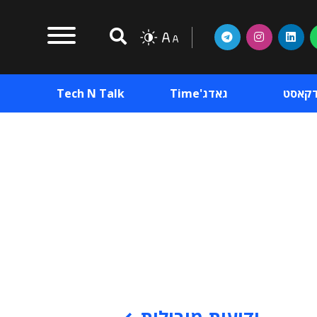
דקאסט
גאדג'Time
Tech N Talk
וכן פרסומי
תוכן פרסומי
וכן פרסומי