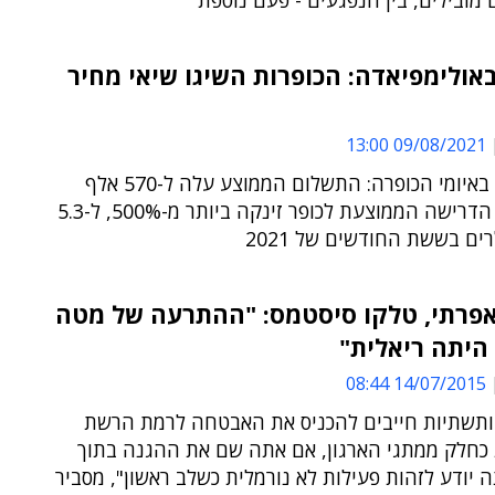
 מובילים, בין הנפגעים - פעם נוספת
אולימפיאדה: הכופרות השיגו שיאי מחיר
09/08/2021 13:00
שיא חדש באיומי הכופרה: התשלום הממוצע עלה ל-570 אלף
דולרים ● הדרישה הממוצעת לכופר זינקה ביותר מ-500%, ל-5.3
רים בששת החודשים של 2021
אפרתי, טלקו סיסטמס: "ההתרעה של מטה
היתה ריאלית"
14/07/2015 08:44
 ותשתיות חייבים להכניס את האבטחה לרמת הרשת
 כחלק ממתגי הארגון, אם אתה שם את ההגנה בתוך
יודע לזהות פעילות לא נורמלית כשלב ראשון", מסביר