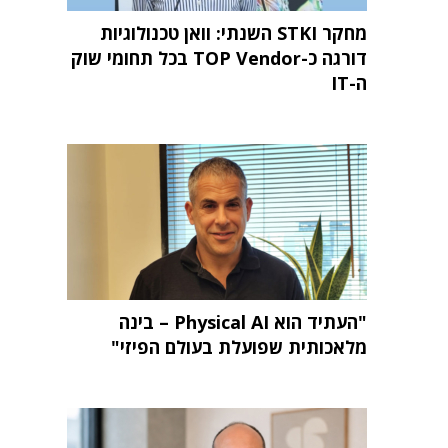
מחקר STKI השנתי: וואן טכנולוגיות
דורגה כ-TOP Vendor בכל תחומי שוק
ה-IT
"העתיד הוא Physical AI – בינה
מלאכותית שפועלת בעולם הפיזי"