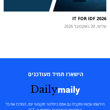
IT FOR IDF 2026
שלישי, 20 באוקטובר 2026
הישארו תמיד מעודכנים
Daily
maily
הירשמו עכשיו ותקבלו גם אתם ניוזלטר מקצועי יומי, המרכז את כל