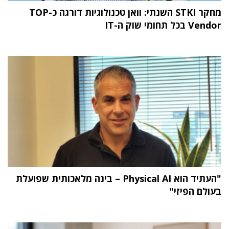
מחקר STKI השנתי: וואן טכנולוגיות דורגה כ-TOP
Vendor בכל תחומי שוק ה-IT
"העתיד הוא Physical AI – בינה מלאכותית שפועלת
בעולם הפיזי"