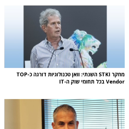
מחקר STKI השנתי: וואן טכנולוגיות דורגה כ-TOP
Vendor בכל תחומי שוק ה-IT