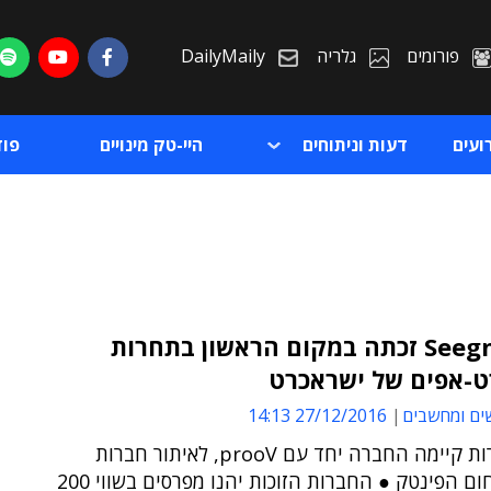
פורומים
גלריה
DailyMaily
ועים
דעות וניתוחים
היי-טק מינויים
פו
Seegnature זכתה במקום הראשון בתחרות
-אפים של ישראכרט
ת
ים ומחשבים
27/12/2016 14:13
ת
את התחרות קיימה החברה יחד עם prooV, לאיתור חברות
הזנק בתחום הפינטק ● החברות הזוכות יהנו מפרסים בשווי 200