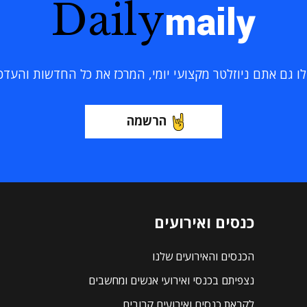
Daily
maily
 גם אתם ניוזלטר מקצועי יומי, המרכז את כל החדשות והעדכוני
הרשמה
כנסים ואירועים
הכנסים והאירועים שלנו
נצפיתם בכנסי ואירועי אנשים ומחשבים
לקראת כנסים ואירועים קרובים