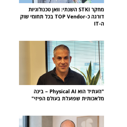
מחקר STKI השנתי: וואן טכנולוגיות
דורגה כ-TOP Vendor בכל תחומי שוק
ה-IT
"העתיד הוא Physical AI – בינה
מלאכותית שפועלת בעולם הפיזי"