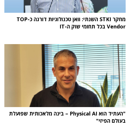
מחקר STKI השנתי: וואן טכנולוגיות דורגה כ-TOP
Vendor בכל תחומי שוק ה-IT
"העתיד הוא Physical AI – בינה מלאכותית שפועלת
בעולם הפיזי"