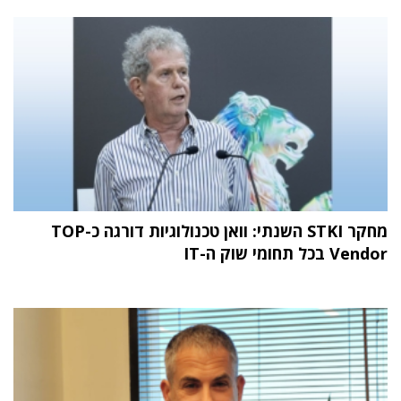
מחקר STKI השנתי: וואן טכנולוגיות דורגה כ-TOP
Vendor בכל תחומי שוק ה-IT