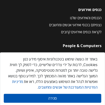
כנסים ואירועים
הכנסים והאירועים שלנו
נצפיתם בכנסי ואירועי אנשים ומחשבים
לקראת כנסים ואירועים קרובים
People & Computers
About Us
באתר זה נעשה שימוש בטכנולוגיות איסוף מידע כגון
Privacy Policy
Cookies, לרבות על ידי צדדים שלישיים, כדי לספק לך חווית
Contact Us
גלישה טובה יותר וכן למטרות סטטיסטיקה, איפיון ושיווק.
Our Events
המשך הגלישה באתר מהווה הסכמתך לכך. למידע נוסף בנושא
ואפשרות לנהל את השימוש באמצעים הללו, ראו את
מדיניות
הפרטיות המעודכנת של אנשים ומחשבים
.
אנשים ומחשבים © 2026 – כל הזכויות שמורות
סגירה
Created by